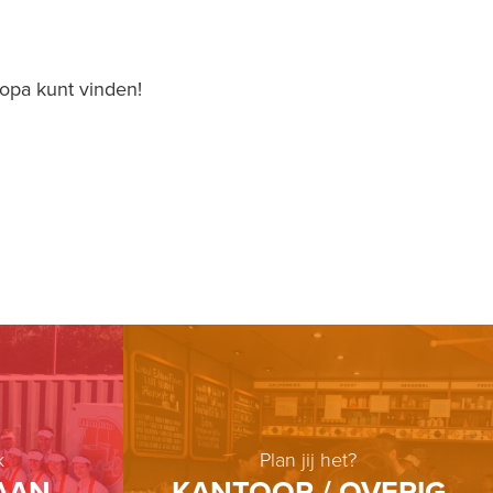
ropa kunt vinden!
k
Plan jij het?
AAN
KANTOOR / OVERIG