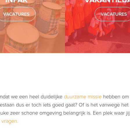
VACATURES
VACATURES
mdat we een heel duidelijke
duurzame missie
hebben om ec
bestaan dus er toch iets goed gaat? Of is het vanwege he
uke zeer schone omgeving belangrijk is. Een plek waar jij
e vragen.