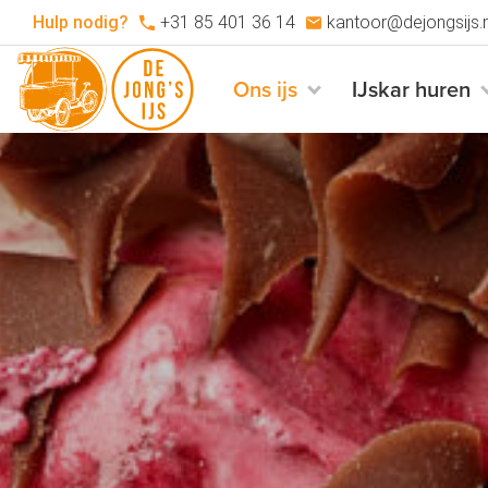
Hulp nodig?
+31 85 401 36 14
kantoor@dejongsijs.n
Ons ijs
IJskar huren