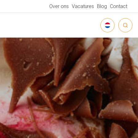
Over ons
Vacatures
Blog
Contact
NEDERLANDS
DEUTSCH
ENGLISH