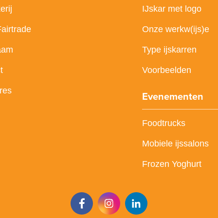
erij
IJskar met logo
Fairtrade
Onze werkw(ijs)e
aam
Type ijskarren
t
Voorbeelden
res
Evenementen
Foodtrucks
Mobiele ijssalons
Frozen Yoghurt