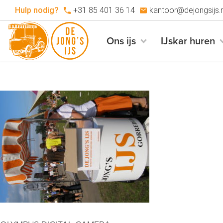
Hulp nodig?
+31 85 401 36 14
kantoor@dejongsijs.n
Ons ijs
IJskar huren