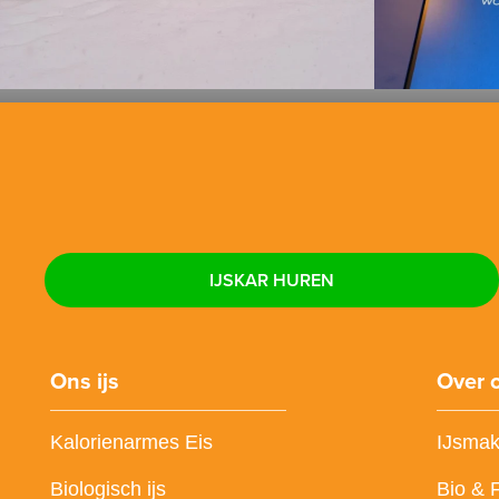
IJSKAR HUREN
Ons ijs
Over 
Kalorienarmes Eis
IJsmak
Biologisch ijs
Bio & 