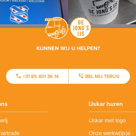
KUNNEN WIJ U HELPEN?
+31 85 401 36 14
BEL MIJ TERUG
ons
IJskar huren
erij
IJskar met logo
Fairtrade
Onze werkw(ijs)e