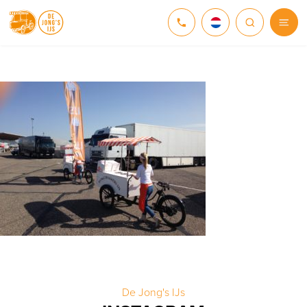
NEDERLANDS
DEUTSCH
ENGLISH
De Jong's IJs