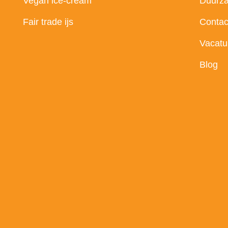
Vegan ice-cream
Duurz
Fair trade ijs
Contac
Vacatu
Blog