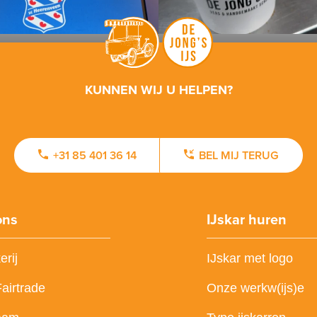
KUNNEN WIJ U HELPEN?
+31 85 401 36 14
BEL MIJ TERUG
ons
IJskar huren
erij
IJskar met logo
Fairtrade
Onze werkw(ijs)e