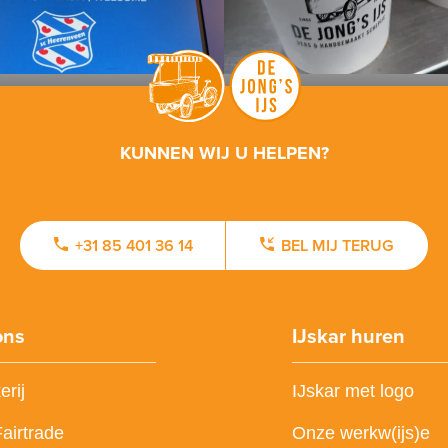
KUNNEN WIJ U HELPEN?
+31 85 401 36 14
BEL MIJ TERUG
ons
IJskar huren
erij
IJskar met logo
Fairtrade
Onze werkw(ijs)e