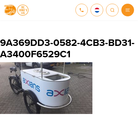
NEDERLANDS
DEUTSCH
9A369DD3-0582-4CB3-BD31-
A3400F6529C1
ENGLISH