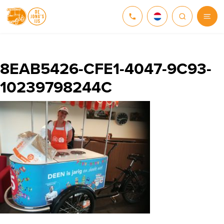
NEDERLANDS
DEUTSCH
8EAB5426-CFE1-4047-9C93-
10239798244C
ENGLISH