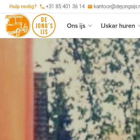
Hulp nodig?
+31 85 401 36 14
kantoor@dejongsijs.n
Ons ijs
IJskar huren