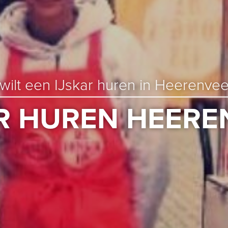
wilt een IJskar huren in Heerenve
AR HUREN HEERE