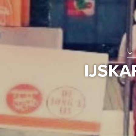
U 
IJSK