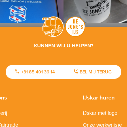
KUNNEN WIJ U HELPEN?
+31 85 401 36 14
BEL MIJ TERUG
ons
IJskar huren
erij
IJskar met logo
Fairtrade
Onze werkw(ijs)e