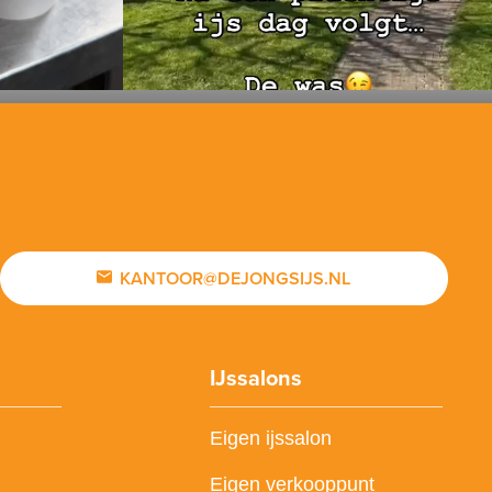
KANTOOR@DEJONGSIJS.NL
IJssalons
Eigen ijssalon
Eigen verkooppunt