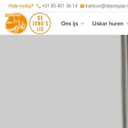
Hulp nodig?
+31 85 401 36 14
kantoor@dejongsijs.n
Ons ijs
IJskar huren