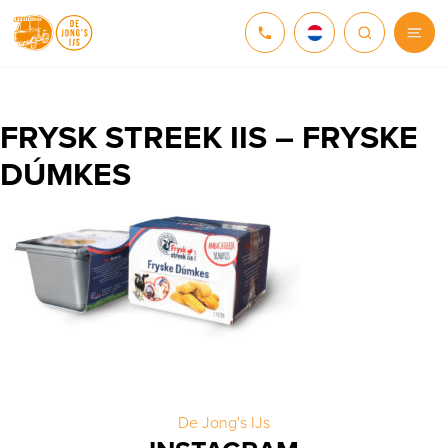
NEDERLANDS
DEUTSCH
FRYSK STREEK IIS – FRYSKE
DÚMKES
ENGLISH
De Jong's IJs