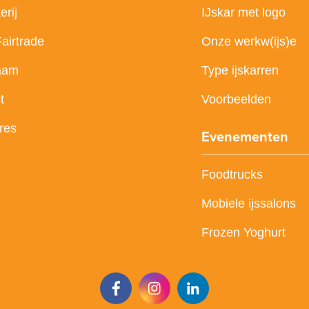
erij
IJskar met logo
Fairtrade
Onze werkw(ijs)e
aam
Type ijskarren
t
Voorbeelden
res
Evenementen
Foodtrucks
Mobiele ijssalons
Frozen Yoghurt