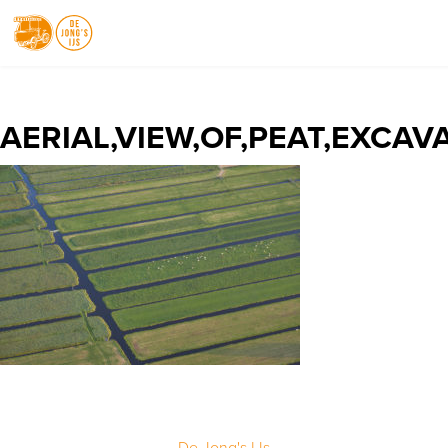
NEDERLANDS
DEUTSCH
AERIAL,VIEW,OF,PEAT,EXCA
ENGLISH
De Jong's IJs