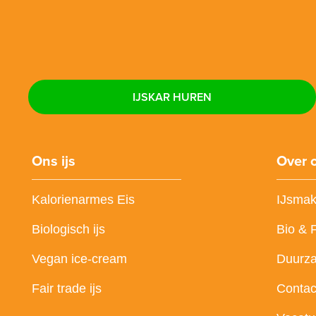
IJSKAR HUREN
Ons ijs
Over 
Kalorienarmes Eis
IJsmak
Biologisch ijs
Bio & 
Vegan ice-cream
Duurz
Fair trade ijs
Contac