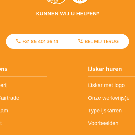
KUNNEN WIJ U HELPEN?
+31 85 401 36 14
BEL MIJ TERUG
ons
IJskar huren
erij
IJskar met logo
Fairtrade
Onze werkw(ijs)e
aam
Type ijskarren
t
Voorbeelden