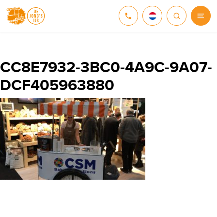
NEDERLANDS
DEUTSCH
CC8E7932-3BC0-4A9C-9A07-
DCF405963880
ENGLISH